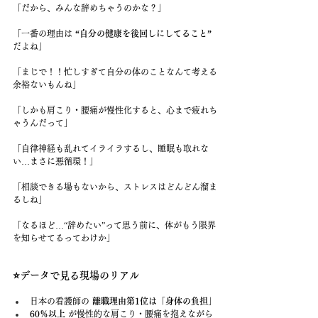
「だから、みんな辞めちゃうのかな？」
「一番の理由は 
“自分の健康を後回しにしてること”
だよね」
「まじで！！忙しすぎて自分の体のことなんて考える
余裕ないもんね」
「しかも肩こり・腰痛が慢性化すると、心まで疲れち
ゃうんだって」
「自律神経も乱れてイライラするし、睡眠も取れな
い…まさに悪循環！」
「相談できる場もないから、ストレスはどんどん溜ま
るしね」
「なるほど…“辞めたい”って思う前に、体がもう限界
を知らせてるってわけか」
⭐️データで見る現場のリアル
日本の看護師の 
離職理由第1位は「身体の負担」
60％以上
 が慢性的な肩こり・腰痛を抱えながら