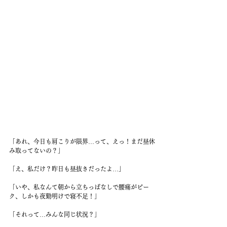
「あれ、今日も肩こりが限界…って、えっ！まだ昼休
み取ってないの？」
「え、私だけ？昨日も昼抜きだったよ…」
「いや、私なんて朝から立ちっぱなしで腰痛がピー
ク、しかも夜勤明けで寝不足！」
「それって…みんな同じ状況？」