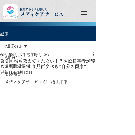
医療にゆとりと癒しを
メディケアサービス
記事
All Posts
2025年9月16日
読了時間: 2分
All Posts
第９回誰も教えてくれない！？医療従事者が辞
医療関連情報
める前にこっそり見直すべき“自分の健康”
更新日：
4月12日
活動報告
メディケアサービスが目指す未来