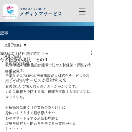
医療にゆとりと癒しを
メディケアサービス
記事
All Posts
2023年7月15日
読了時間: 1分
All Posts
今の医療の現状 その１
医療関連情報
80％以上の医療施設は離職予防や人材確保に課題を持
っています。
活動報告
千葉県では73.5%の医療施設が人材紹介サービスを利
メディケアサービスが目指す未来
用しています。
看護師1人で76万円ものコストがかかります。
いかに離職を予防する事、復職を支援する事が大事に
なりますね。
医療施設に働く「従業員の為だけ」に、
身体のケアをする理学療法士や
心のサポートをする公認心理師と
環境や経営とも関わりを持てる産業医がいた
ら・・・・