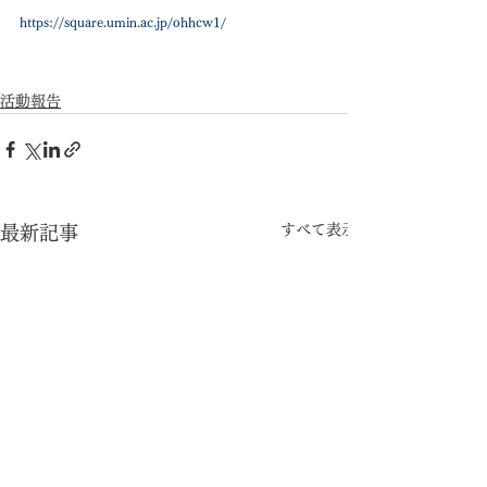
https://square.umin.ac.jp/ohhcw1/
活動報告
すべて表示
最新記事