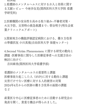
1.看護師のメンタルヘルスに対する介入と効果に関す
る文献レビュー 今嵜沙友花(関西医科大学大学院 看護
学研究科)
2.医療機関の安全性を高める取り組み~不審者対策・
火災予防、災害時の救急救護まで~ 菅谷明子(明生会東
葉クリニックエアポート)
3.関東地方の機能評価認定病院における、働き方改革
の準備状況 小川真規(自治医科大学 保健センター)
4.Second Victim Phenomenon に関する研究の動向と
課題 -医療事故に関与した医療従事者への支援方法の
検討に向けて-
   吉田麻美(関西医科大学看護学部)
看護師のメンタルヘルスの重要性と課題
医療事故を起こした人（SVP)に対する動向と課題
災害だけでない医療に対する人的被害の対策
2024年4月からの医師の働き方改革の面接の課題
など
産業医を中心に医療従事者のために活動する研究会の
発表を聞く、貴重な機会が得られました。