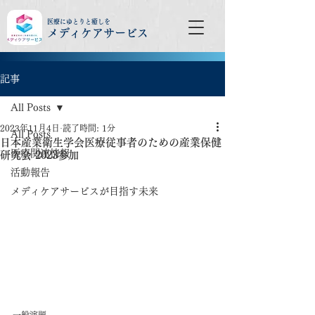
医療にゆとりと癒しを
メディケアサービス
記事
All Posts
2023年11月4日
読了時間: 1分
All Posts
日本産業衛生学会医療従事者のための産業保健
医療関連情報
研究会 2023参加
活動報告
メディケアサービスが目指す未来
一般演題