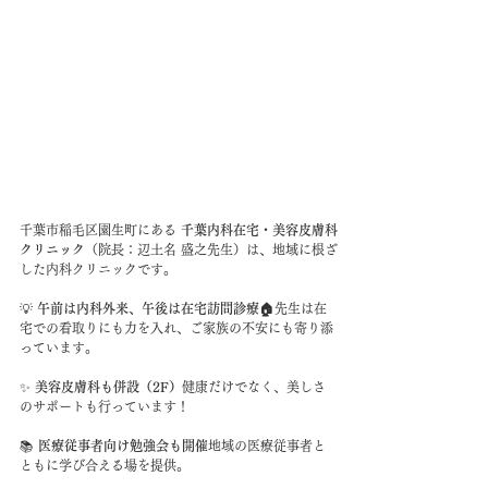
千葉市稲毛区園生町にある 
千葉内科在宅・美容皮膚科
クリニック
（院長：辺土名 盛之先生）は、地域に根ざ
した内科クリニックです。
💡 
午前は内科外来、午後は在宅訪問診療🏠
先生は在
宅での看取りにも力を入れ、ご家族の不安にも寄り添
っています。
✨ 
美容皮膚科も併設（2F）
健康だけでなく、美しさ
のサポートも行っています！
📚 
医療従事者向け勉強会も開催
地域の医療従事者と
ともに学び合える場を提供。