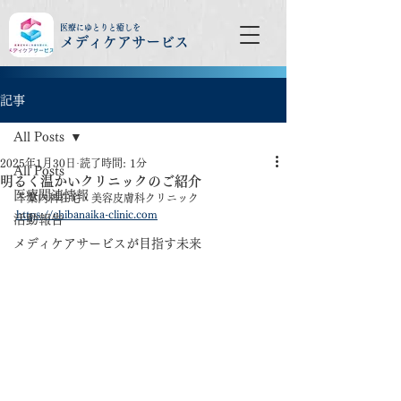
医療にゆとりと癒しを
メディケアサービス
記事
All Posts
2025年1月30日
読了時間: 1分
All Posts
明るく温かいクリニックのご紹介
医療関連情報
千葉内科在宅・美容皮膚科クリニック
https://chibanaika-clinic.com
活動報告
メディケアサービスが目指す未来