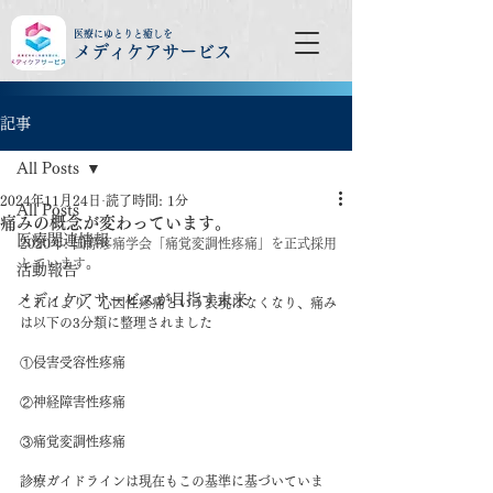
医療にゆとりと癒しを
メディケアサービス
記事
All Posts
2024年11月24日
読了時間: 1分
All Posts
痛みの概念が変わっています。
医療関連情報
2020年: 国際疼痛学会「痛覚変調性疼痛」を正式採用
しています。
活動報告
メディケアサービスが目指す未来
これにより、心因性疼痛という表現はなくなり、痛み
は以下の3分類に整理されました
①侵害受容性疼痛
②神経障害性疼痛
③痛覚変調性疼痛
診療ガイドラインは現在もこの基準に基づいていま