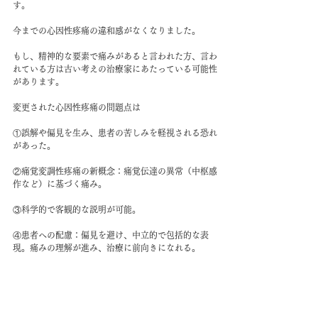
す。
今までの心因性疼痛の違和感がなくなりました。
もし、精神的な要素で痛みがあると言われた方、言わ
れている方は古い考えの治療家にあたっている可能性
があります。
変更された心因性疼痛の問題点は
①誤解や偏見を生み、患者の苦しみを軽視される恐れ
があった。
②痛覚変調性疼痛の新概念：痛覚伝達の異常（中枢感
作など）に基づく痛み。
③科学的で客観的な説明が可能。
④患者への配慮：偏見を避け、中立的で包括的な表
現。痛みの理解が進み、治療に前向きになれる。