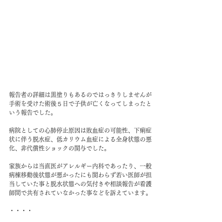
報告者の詳細は黒塗りもあるのではっきりしませんが
手術を受けた術後５日で子供が亡くなってしまったと
いう報告でした。
病院としての心肺停止原因は敗血症の可能性、下痢症
状に伴う脱水症、低カリウム血症による全身状態の悪
化、非代償性ショックの関与でした。
家族からは当直医がアレルギー内科であったり、一般
病棟移動後状態が悪かったにも関わらず若い医師が担
当していた事と脱水状態への気付きや相談報告が看護
師間で共有されていなかった事などを訴えています。
・・・・