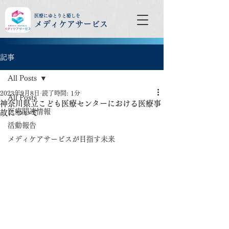
医療にゆとりと癒しを
メディケアサービス
記事
All Posts
2023年9月8日
読了時間: 1分
All Posts
神奈川県立こども医療センターにおける医療事
医療関連情報
故について
活動報告
メディケアサービスが目指す未来