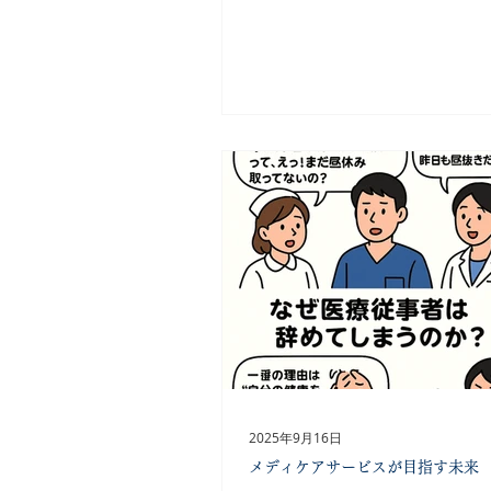
職業 であることは、多くの方
いると思います。 この仕事を
上、一定の緊張感や学び続け
要なのも事実だと思います。 
過重な業務や職場での人間関
て、心身の調子を崩してしま
後を絶ちません 。 個人の努
けでは支えきれない 状況があ
も、少しずつ明らかになって
す。 厳しさが伴う仕事だから
く人が 安心して相談できる環
理が重ならない体制づくりが大
ではないでしょうか。 それは
に、患者さんへのより良い医
っていくはずです。 私たちは
支える立場として、現場で働
く、安心して仕事を続けられ
2025年9月16日
り に、ささやかでも関われた
メディケアサービスが目指す未来
ています。