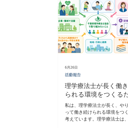
き続けられる環境が必要です。 働く
の健康を「個人の自己管理」
ではなく、組織として支える
くることで、防げる不調や離
ありません。 メディケアサー
り組み メディケアサービスで
現場を知る理学療法士・公認
護師が連携し、医療従事者に
理者研修、職員研修、外部相
置、看護師専門のカウンセリ
6月26日
て身体の不調を予防するコン
活動報告
ングまで、一人ひとりが安心
けられる環境づくりを支援し
理学療法士が長く働
職員を大切にすることの意義 
られる環境をつくる
切にすることは、患者さんを
ことにつながります。 ...
私は、理学療法士が長く、や
って働き続けられる環境をつ
考えています。理学療法士は
の回復を助ける重要な役割を