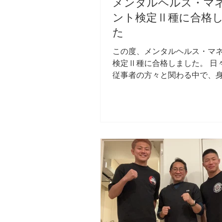
のサポートが重要です。スト
メンタルヘルス・マ
運動指導を通じて、心身の健
ント検定Ⅱ種に合格
トします。 自費での予防分野の
た
費での予防に関するサービス
この度、メンタルヘルス・マ
検定Ⅱ種に合格しました。 日
従事者の方々と関わる中で、
なくメンタルの不調が仕事や
く影響している現状を強く感
す。 特に、慢性的な疲労やス
抱えながら働き続けている方
づかないうちにパフォーマン
離職につながっているケース
りません。 今回の学びを通し
タルヘルス対策は「不調にな
応するもの」ではなく、「未
組みづくり」が重要であると
しました。 今後はこれまで取
きた身体面へのアプローチに