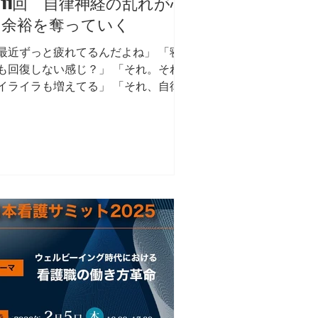
要なのは、人材確保だけではなく、人
11回 自律神経の乱れが心
が健康に働き続けられる環境づくりで
の余裕を奪っていく
。 患者さんを守るためには、まず職
を守る必要があります。...
最近ずっと疲れてるんだよね」 「寝
も回復しない感じ？」 「それ。それ
イライラも増えてる」 「それ、自律
経乱れてるやつだね」 「え、ただの
れじゃないの？」 「簡単に言うと、
っと仕事モードのまま」 「休めてな
ってこと？」 「そう。アクセル踏み
ぱなし」 「そりゃしんどいわ…」
しかも医療現場って常に緊張してるで
ょ」 「確かに気が抜けない」 「その
態が続くと、眠れない、食欲落ちる、
ライラ」 「全部当てはまる…」 「で
本人は“気のせい”で済ませがち」 「ま
にそれ」 「それが一番危ない」
え、なんで？」 「気づいた時には限
超えてるから」・・・ 実際にデータ