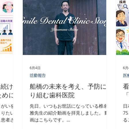
人
が許されないという大きな責任。 夜勤
を
に任せるの
を重ねることで崩れていく体調。 後輩
す 
仕組みをつ
を育てながら、自分の仕事も抱え込む中
se
職は少なく
堅スタッフ。 そして、「自分が辞めて
ビスの取
も誰かに代わるだけ」という、替えのき
は、医療
くコマのように感じてしまう現実。 番
心理師・看
組を見ながら、胸が締め付けられる思い
特化した管
でした。 私は30年以上、理学療法士と
談窓口の設
して医療現場に携わってきました。 だ
ング、そし
からこそ、この苦しみは決して他人事で
6月4日
6月
ディショニ
はありません。 医療従事者は、人を支
活動報告
医
して働き続
える仕事です。 しかし、その医療従事
ています。
者自身が心や身体をすり減らしながら働
き続け
船橋の未来を考え、予防に取
職員を大
いている。 この状況を「医療だから仕
ために
り組む歯科医院
大切にする
方がない」で終わらせたくありません。
私は、この現状をなくしたい。 絶対に
りがいを持
先日、いつもお世話になっている椎名康
日
なくしたい。 そ
くりたいと
雅先生の紹介動画を拝見しました。 動
7
、患者さん
画はこちらです。
る
担っていま
https://youtu.be/lWsN53VmyWw?
こ