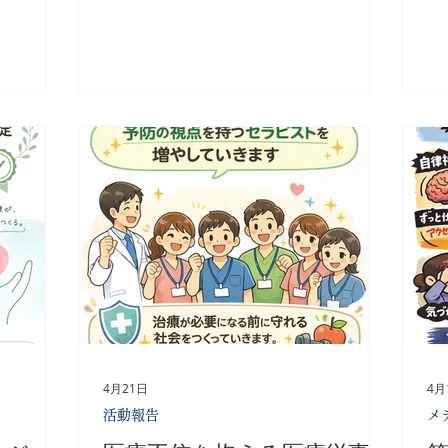
環境が整っ
si=TpuwPWtmqDSFbeVa 動画から伝わ
護
 千葉県
ってきたのは、単に歯科治療を提供する
は
ために、
だけではなく、 「地域の人々の健康を
一
ができるの
守りたい」 「船橋の未来をより良くし
不
たちの会
たい」 という強い想いでした。 医療は
な
めるための
病気や痛みが出てから対応することが多
え
す。具体的
い仕事です。 しかし本当に大切なのは
看
がありま
予防です。 症状が出る前に気づくこ
の
と。 悪くなる前に支えること。 健康な
査
す。労働者
状態を維持すること。 これは歯科医療
な
ムを提供
だけでなく、私たち理学療法士が考える
ち
が求められ
予防とも共通しています。 ご紹介をき
私
っかけにご縁をいただき、現在は椎名先
う
い姿勢を促
生ご自身のお身体の定期的なメンテナン
に
士が学校や
スを担当させていただいています。 お
い
で、子ども
話を伺う中で印象的だったのは、理想を
し
4月21日
4月
世代の健
語るだけではなく、その理想を一つひと
も
活動報告
メ
つ形にしてこられたことです。 地域の
ま