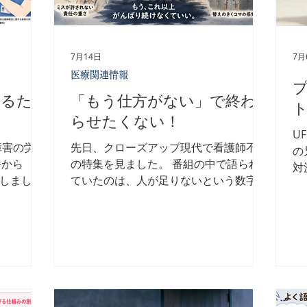
7月14日
7月
医療関連情報
守るた
「もう仕方がない」で終わ
らせたくない！
U
障害の労災
先日、クローズアップ現代で看護師不足
の
件から
の特集を見ました。 番組の中で語られ
対
加しまし
ていたのは、人が足りないという数字で
物
 この数字
はありませんでした。 本当に伝わって
近
りません。
きたのは、現場で働く看護師の苦しさで
と
にくい職場
した。 本当はもっと患者さんと向き合
き
近づいてい
いたい。 もっと話を聞いてあげたい。
た
従事者の
もっと丁寧な看護をしたい。 それなの
り
を守るた
に、目の前にあるのは終わらない業務。
い
が健康で働
常に時間に追われる毎日。 絶対にミス
運