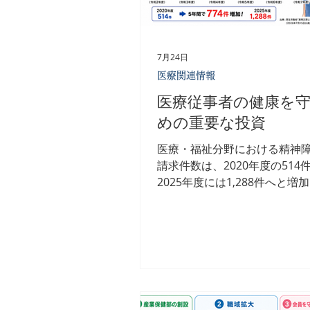
7月24日
医療関連情報
医療従事者の健康を
めの重要な投資
医療・福祉分野における精神
請求件数は、2020年度の514
2025年度には1,288件へと増
た。 わずか5年間で約2.5倍。
は、一人ひとりの問題ではあ
人手不足、責任の重さ、休み
環境など、現場全体が限界に
ることを示しています。 医療
健康が最優先 患者さんの健康
めには、まず医療従事者自身