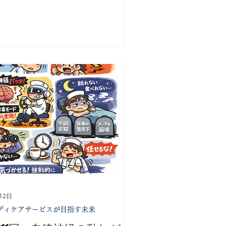
師が足りない」という事実そのもので
ありません。 看護師不足によって、
人ひとりの負担は増えます。 看護師
足 ↓ 夜勤・残業の増加 ↓ 十分
休息が取れない ↓ 心身の不調が増
る ↓ 離職者が増える ↓ さらに
護師不足になる この悪循環が、多く
医療現場で起きています。 今回の調
では、処遇改善や人材育成、DX推進
どの対策が挙げられていました。 も
ろん必要な取り組みです。 しかし、
は 「看護師自身の健康を守る」とい
視点がほとんど見当たらなかったこと
違和感を覚えました。 医療を支えて
るのは人です。 どれだけ採用を強化
ても、どれだけ業務効率化を進めて
12日
、働く人が疲弊し続ければ離職は防げ
ディケアサービスが目指す未来
せん。 だからこそ今後の医療経営に