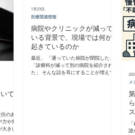
時間が十分に確保できていない ケース
こ
も多く、 慢性的な疲労が蓄積 していま
1月23日
機
す。 特にICUなどの重症部門では夜勤回
医療関連情報
い
数も多く、身体的・精神的負担はさらに
病院やクリニックが減って
は
大きい状況です。 その結果、人員不足↓
あ
長時間夜勤↓疲労蓄積↓離職↓さらに人員
いる背景で、現場では何が
る
不足という負の循環が起きています。
起きているのか
に
これは個人の努力や根性の問題ではあり
る
ません。 構造の問題 です。 医療従事者
最近、 「通っていた病院が閉院した」
療
が笑顔で働き続けるためには、「人数を
「診療科が減って別の病院を紹介され
す
増やす」だけでなく、 回復できる仕組
た」 そんな話を耳にすることが増えて
20
職
みを現場の中に組み込むこと が不可欠
いませんか。 その背景にあるのが、医
メ
性
です。 そしてその“回復”は、精神論では
療機関の再編・集約・最適化です。 人
ついて
第
生
なく、身体機能・睡眠・疲労の科学的ア
口減少や人手不足、医療費の問題などを
来
プローチから整えていく必要がありま
受け、限られた資源で医療を続けていく
ら
2
す。 医療従事者自身の身体を守る支援
ための動きとされています。 ただ、こ
責任のある
こそが、医療の質を守る第一歩 だと私
の変化は制度の話だけにとどまらず、現
中力や判
たちは考えています。
場で働く医療者の働き方にも、確実に影
「
が大きい
響を与えています。 ⚫︎現場で起きている
誰