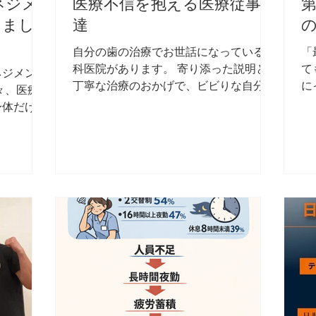
レス管理や
ために何ができるのか。 患者さんのた
必
ネジメ
医療不信を抱える医療従事者
第
康をサポー
めに何が必要なのか。 その問いを持ち
材
しまし
達
拡充 自
続けながら行動されている姿勢に、いつ
す
を提供する
も刺激をいただいています。...
員
自分の歯の治療でお世話になっている歯
「
科医院があります。 寄り添った説明と
て
ネジメント
丁寧な治療のおかげで、ビビりな自分で
に
々、医療
も安心して通えています。 信頼できる
神
身体だけで
椎名先生に担当 していただけること
疲
生活に大き
に、心から感謝しています。
ず
じていま
https://www.smile-dental-clinic.com 医
い
トレスを
療従事者の中には、実は「医療不信」を
っ
が多く、気
抱えている人が少なくありません。 そ
「
スの低下や
れは、 医療の現実を誰よりも近くで見
し
も少なくあ
ている からです。 そういった現実を知
状
て、メン
っているからこそ、「本当に大丈夫なの
イ
ってから対
か」と疑ってしまう。 その結果、自分
も
然に防ぐ仕
自身の体の不調に対しても 受診が遅れ
さ
改めて実感
、 気づいた時には“予防”ではなく“治
「
り組んで
療”が必要な状態 になってしまうことも
界
加え、メン