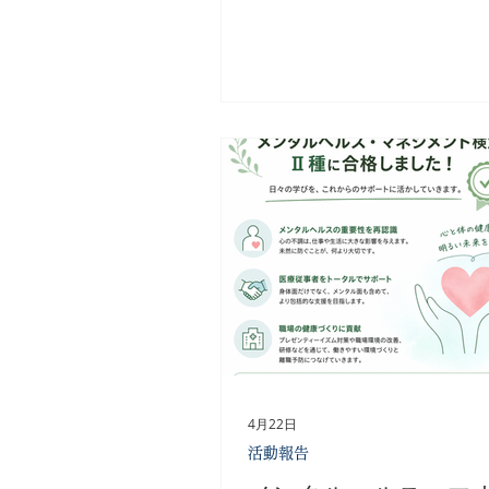
す。そのため、私たちが働く
ていることはとても大切です。
理学療法士会の取り組み その
千葉県理学療法士会として何
かを真剣に考えています。私
は、理学療法士の専門性を高
さまざまな活動を行っていま
には、以下のような取り組み
す。 産業保健の推進 理学療法士は、企
業の健康管理にも貢献できま
の健康を守るためのプログラ
し、職場環境を改善すること
ています。 子どもの姿勢予防 子どもた
ちの健康を守るために、正し
す教育が必要です。理学療法
地域での啓発活動を行うこと
4月22日
たちの未来を支えます。 働く
活動報告
康支援 働く世代の健康を維持するため