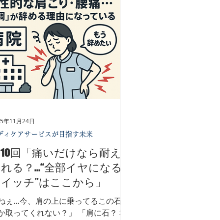
れは個人の努力不足ではなく、 医療
関そのものの経営リスクへと直結して
ます。 看護師のウェルビーイングと
、 心身の不調を我慢させることでは
りません。 不調が起きてから対処す
のでもありません。 不調が起きる前
支える視点を、 組織として持ててい
かどうか。 看護師が疲弊すれば、 医
の質は下がり、現場は不安定になりま
。 一方で、 看護師が安心して働ける
25年11月24日
場では、 患者満足度も、経営の安定
ディケアサービスが目指す未来
も高まります。 だからこそ、 福利厚
10回「痛いだけなら耐え
や産業保健は「コスト」ではなく 未
への投資です。 日本看護サミット
れる？…“全部イヤになる
026で語られているの
スイッチ”はここから」
ねぇ…今、肩の上に乗ってるこの石、
か取ってくれない？」 「肩に石？ 私