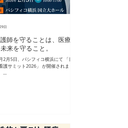
も同じ傾向が出ています 医療従事者
約6割が強いストレス を感じている 看
師の約半数が睡眠の質に問題 あり 離
理由には「心身の不調」 が常に上
29日
！ 課題はシンプルです。 自分で 気づ
にくい 周りも 気づきにくい 、でも確
看護師を守ることは、医療
に削られている だから必要なのは気
の未来を守ること。
く仕組みと整える習慣 個人任せでは
界があります 次回は「話せないスト
月2月5日、パシフィコ横浜にて 「日
ス」がどう離職につながるのかを解説
看護サミット2026」 が開催されま
ます
。
tps://www.nurse.or.jp/nursing/sum
t/2025/index.html メインテーマは
ウェルビーイング時代における看護職
働き方革命」 今、医療現場で本当に
われているのは 「どうやって人を集
るか」ではなく、 「どうすれば人が
けられるか」 です。 採用しても定着
ない。 休職や離職が後を絶たない。