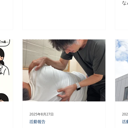
が感じて
こと 医療機関が減っても、患者さんが
な
選ぶ以
減るわけではありません。 その結果、
ん
る姿勢が必
・一人あたりの業務量が増える ・休み
て
一方で、
が取りにくくなる ・常に時間に追われ
る
係によっ
る といった状況が生まれています。 さ
「
うケースが
らに、在宅医療や地域包括ケアなど、病
り
力や覚悟だ
院の外で支える役割も年々広がっていま
病
ること
す。 「効率化」という言葉の裏で、 現
ん
きていま
場はギリギリのバランスで回っている。
→
こそ、働
そう感じている方も多いのではないでし
プ
境や、無
ょうか。 ⚫︎これからの医療に必要な視点
う
切 なの
医療は、効率だけでは続きません。 患
響
結果的
者さんに向き合う余裕、働く人の心と体
の
療につなが
を守る視点があってこそ、医療の質は保
療
医療者を
たれます。 医療者が疲れ切ってしまえ
（
く方々が長
ば、医療
パ
る環境づく
て
2025年8月27日
20
らと考え
と
活動報告
活
ま