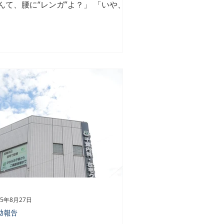
んて、腰に“レンガ”よ？」 「いや、ほ
とに取れない。昨日から肩がつらく
。」 「私は腰が限界すぎて、介助す
たびに“あ、もうダメかも？”って」
辞めたくなる理由…」 「しんどい肩こ
と腰痛！！！」 「これってもう“職業
”じゃなくて“離職病”だよね？」 「う
。“肩こり→やる気低下→ミス増える
怒られる→さらに肩こり”…負のルー
地獄。」 「笑い事じゃないけど、も
笑うしかないよね。」 ――休憩室に
くカタカタ（肩の音）とギシギシ（腰
音） ⭐️データで見る現場のリアル 医
者の慢性痛の有病率は50〜70％
肩・腰が中心） 身体の不調があると
フォーマンスは20〜30％低下 そし
、身体的疲労 → 精神的疲労 → 離職
25年8月27日
いう流れが非常に高確率で起きる つ
動報告
り、「身体がしんどい」は辞める“決