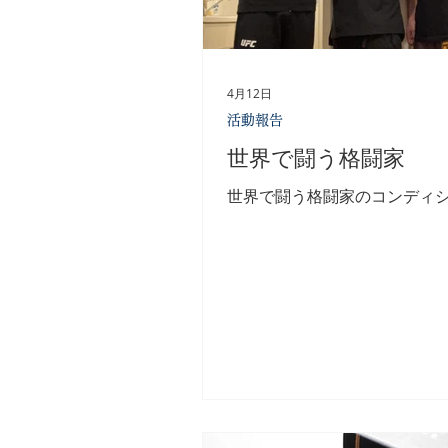
タルヘルスの視点も取り入れ
り包括的に医療従事者の方々
していきたいと考えています。
法人向けの取り組みとしても
4月12日
ティーイズム対策や職場環境
活動報告
職予防につながる活動をさら
世界で闘う格闘家
いきます。 引き続き、現場に
ながら「働き続けられる環境
世界で闘う格闘家のコンディ
貢献していきます。