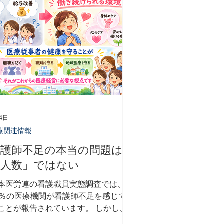
提供しています 各回でも参加可能で
https://www.new-medical-
rvice.com/セミナー-研修
4日
療関連情報
看護師不足の本当の問題は
「人数」ではない
本医労連の看護職員実態調査では、約
5％の医療機関が看護師不足を感じてい
ことが報告されています。 しかし、
の調査を読んで私が感じたのは、「看