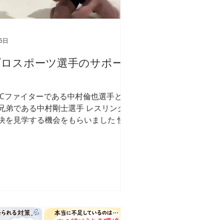
6日
プロスポーツ選手のサポー
ト
FCファイターである中村倫也選手とそ
兄弟である中村剛士選手 レスリング
決を見学する機会をもらいました 怪
級の動きで早くて高いテクニックを間
でみることができました 理学療法士
して、パフォーマンスアップに貢献で
るようにスキルを磨いていきます ま
、こういうスポーツへの予防への関わ
ができるセラピストの育成にも力を注
でいきます 養成プログラムの中では
動器疾患の予防に関する視点やスキル