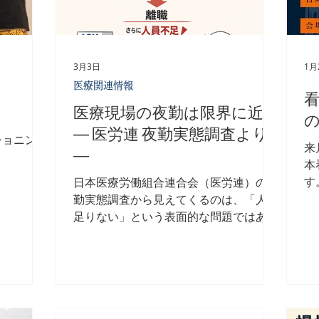
少なくありません。 その中で改めて感
で
ながら、よ
じたのは、 予防は「特別なもの」では
の
をサポート
なく、もっと手前にあるべきもの だと
護
 また、
いうことです。 だからこそ私は、予防
職
、プレゼン
3月3日
1月
の視点を持つセラピストの育成に取り組
位
の改善、離
医療関連情報
んでいます。 不調が出てから対応する
き
に強化して
のではなく、不調が出る前のサインに気
実
医療現場の夜勤は限界に近い
寄り添い
づけること。 そして、 その人の生活や
づ
づくり」に
― 医労連 夜勤実態調査より
ショニング
背景まで含めて関わる こと。 それがで
限
来
―
きるセラピストが増え
レ
本
し
す
日本医療労働組合連合会（医労連）の夜
ht
勤実態調査から見えてくるのは、「人が
mi
足りない」という表面的な問題ではあり
「
ません。 本質は、 回復できない働き方
の
が常態化していること です。 現在、病
問
棟の 半数以上が2交替制 となり、16時
め
間以上の長時間夜勤が一般的になってい
続
ます。さらに、勤務と勤務の間の 休息
し